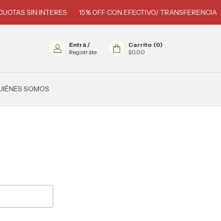
UOTAS SIN INTERES
15% OFF CON EFECTIVO/ TRANSFERENCIA
Entrá
/
Carrito
(
0
)
Registráte
$0,00
UIÉNES SOMOS