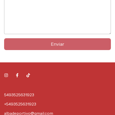
Enviar
5493525631923
+5493525631923
albadeportivo@gmail.com