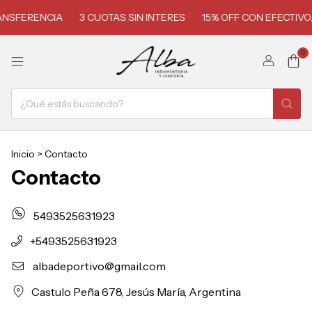
ANSFERENCIA
3 CUOTAS SIN INTERES
15% OFF CON EFECTIVO
0
Inicio
>
Contacto
Contacto
5493525631923
+5493525631923
albadeportivo@gmail.com
Castulo Peña 678, Jesús María, Argentina